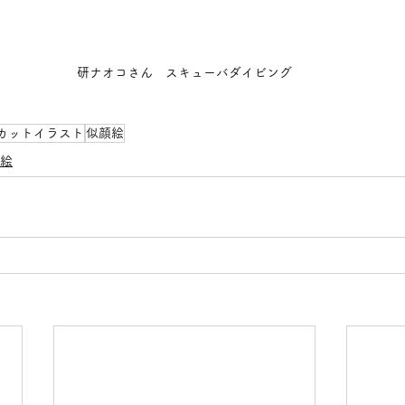
研ナオコさん　スキューバダイビング
カットイラスト
似顔絵
絵