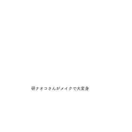
研ナオコさんがメイクで大変身