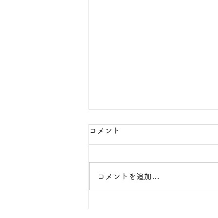
コメント
コメントを追加…
（株)白夜書房様「持ち歩き