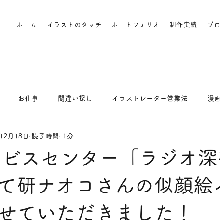
ホーム
イラストのタッチ
ポートフォリオ
制作実績
ブ
お仕事
間違い探し
イラストレーター営業法
漫
年12月18日
読了時間: 1分
ービスセンター「ラジオ深
て研ナオコさんの似顔絵
せていただきました！