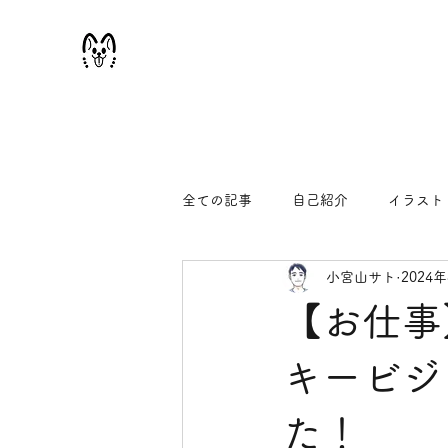
全ての記事
自己紹介
イラスト
小宮山サト
2024
似顔絵
【お仕事
キービジ
た！