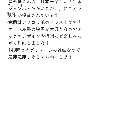
晋遊舎さんの「日本一楽しい！年末
エッセイ
ジャンボまちがいさがし」にてイラ
新聞
ストが掲載されています！
今回はアメコミ風のイラストです！
似顔絵
マーベル系の映画が大好きなのでキ
ャラのデザインや構図など楽しみな
がら作画しました！
140問と大ボリュームの雑誌なので
是非是非よろしくお願いします