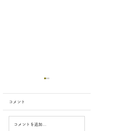
コメント
【お仕事】マガジン・
【お仕事】晋遊舎
コメントを追加…