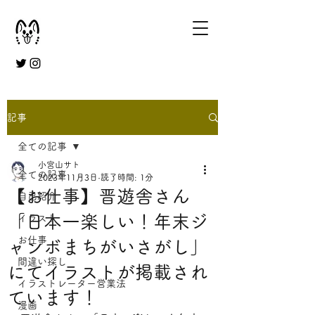
記事
全ての記事
小宮山サト
全ての記事
2023年11月3日
読了時間: 1分
【お仕事】晋遊舎さん
自己紹介
「日本一楽しい！年末ジ
イラスト
お仕事
ャンボまちがいさがし」
間違い探し
にてイラストが掲載され
イラストレーター営業法
ています！
漫画