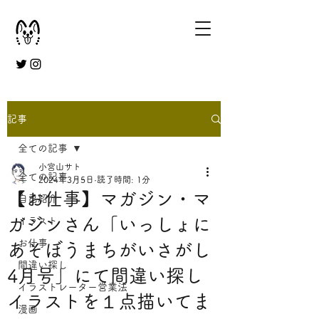
記事
全ての記事
小宮山サト
全ての記事
2024年3月5日
読了時間: 1分
【お仕事】マガジン・マ
自己紹介
ガジンさん「いっしょに
イラスト
お仕事
あそぼうまちがいさがし
間違い探し
4月号」にて間違い探し
イラストレーター営業法
イラストを１点描いてま
漫画