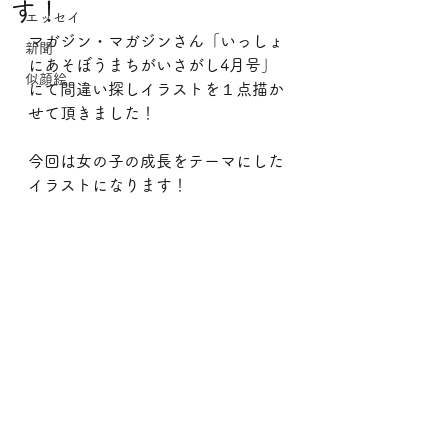
す！
エッセイ
マガジン・マガジンさん「いっしょ
新聞
にあそぼうまちがいさがし4月号」
似顔絵
にて間違い探しイラストを１点描か
せて頂きました！
今回は女の子の成長をテーマにした
イラストになります！