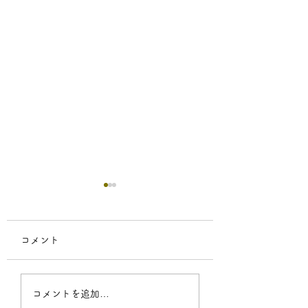
コメント
【お仕事】マガジン・
【お仕事】晋遊舎
コメントを追加…